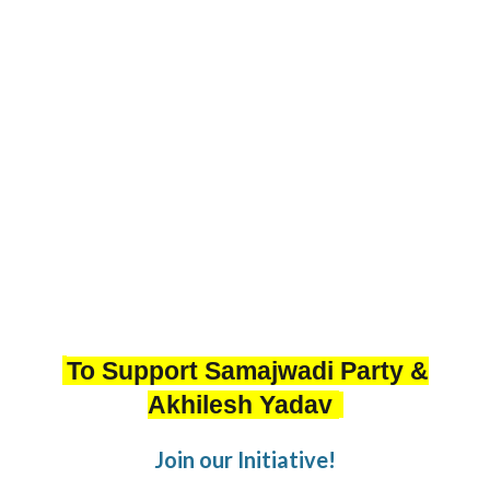
To Support Samajwadi Party &
Akhilesh Yadav
Join our Initiative!