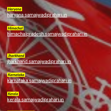
Haryana
haryana.samajwadiprahari.in
Himachal
himachalpradesh.samajwadiprahari.in
Jharkhand
jharkhand.samajwadiprahari.in
Karnataka
karnataka.samajwadiprahari.in
Kerala
k
erala.samajwadiprahari.in