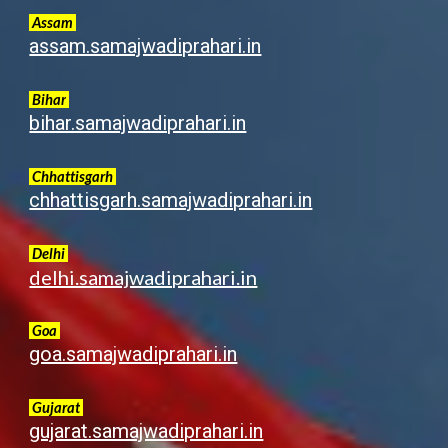
Assam
assam.samajwadiprahari.in
Bihar
bihar.samajwadiprahari.in
Chhattisgarh
chhattisgarh.samajwadiprahari.in
Delhi
delhi.samajwadiprahari.in
Goa
goa.samajwadiprahari.in
G
ujarat
gujarat.samajwadiprahari.in