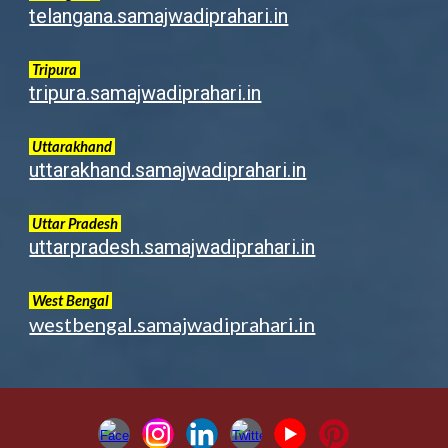
telangana.samajwadiprahari.in
Tripura
tripura.samajwadiprahari.in
Uttarakhand
uttarakhand.samajwadiprahari.in
Uttar Pradesh
uttarpradesh.samajwadiprahari.in
West Bengal
westbengal.samajwadiprahari.in