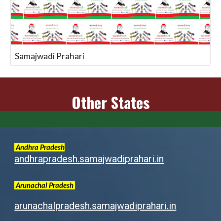
Samajwadi Prahari
Other States
Andhra Pradesh
andhrapradesh.samajwadiprahari.in
Arunachal
Pradesh
arunachalpradesh.samajwadiprahari.in