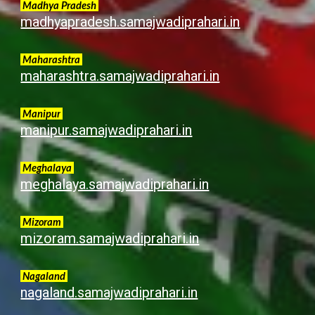
Madhya Pradesh
madhyapradesh.samajwadiprahari.in
Maharashtra
maharashtra.samajwadiprahari.in
Manipur
manipur.samajwadiprahari.in
Meghalaya
meghalaya.samajwadiprahari.in
Mizoram
mizoram.samajwadiprahari.in
Nagaland
nagaland.samajwadiprahari.in