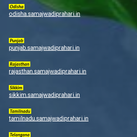
Odisha
odisha.samajwadiprahari.in
Punjab
punjab.samajwadiprahari.in
Rajasthan
rajasthan.samajwadiprahari.in
Sikkim
sikkim.samajwadiprahari.in
Tamilnadu
tamilnadu.samajwadiprahari.in
Telangana