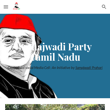
Skip to main content
Skip to navigation
Samajwadi Party
Tamil Nadu
Centralised social Media Cell : An Initiative by
Samajwadi Prahari